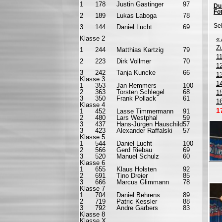
1
178
Justin Gastinger
97
Du 
Fot
2
189
Lukas Laboga
78
Sei
3
144
Daniel Lucht
69
Klasse 2
«
Z
1
244
Matthias Kartzig
79
1
2
223
Dirk Vollmer
70
1
3
242
Tanja Kuncke
66
1
Klasse 3
1
1
353
Jan Remmers
100
2
363
Torsten Schlegel
68
1
3
350
Frank Pollack
61
1
Klasse 4
1
1
452
Lasse Timmermann
91
2
480
Lars Westphal
59
3
437
Hans-Jürgen Hauschild
57
3
423
Alexander Raffalski
57
Klasse 5
1
544
Daniel Lucht
100
2
566
Gerd Riebau
69
3
520
Manuel Schulz
60
Klasse 6
1
655
Klaus Holsten
92
2
691
Tino Dreier
85
3
666
Marcus Glimmann
78
Klasse 7
1
704
Daniel Behrens
89
2
719
Patric Kessler
88
3
792
Andre Garbers
83
Klasse 8
Klasse X