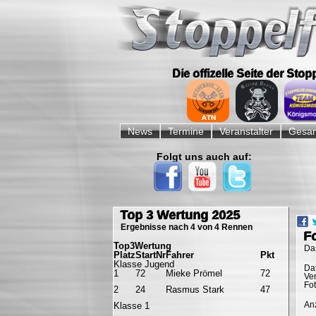
Die offizelle Seite der Sto
Navigation
überspringen
News
Termine
Veranstalter
Gesam
Folgt uns auch auf:
Navigation
überspringen
Top 3 Wertung 2025
Ergebnisse nach 4 von 4 Rennen
F
Top3Wertung
Da
Platz
StartNr
Fahrer
Pkt
Klasse Jugend
Da
1
72
Mieke Prömel
72
Ve
Fo
2
24
Rasmus Stark
47
Anz
Klasse 1