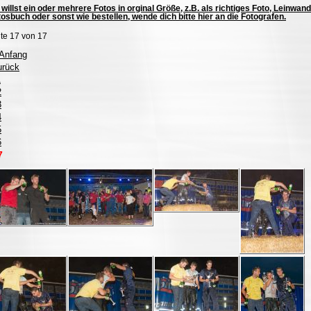
willst ein oder mehrere Fotos in orginal Größe, z.B. als richtiges Foto, Leinwand
osbuch oder sonst wie bestellen, wende dich bitte hier an die Fotografen.
te 17 von 17
 Anfang
urück
1
2
3
4
5
6
7