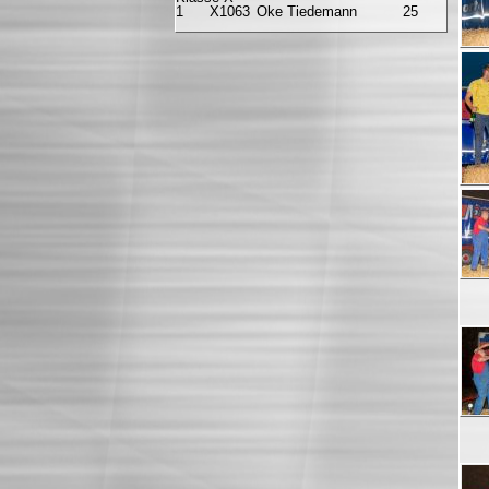
1
X1063
Oke Tiedemann
25