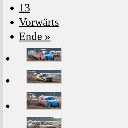
13
Vorwärts
Ende »