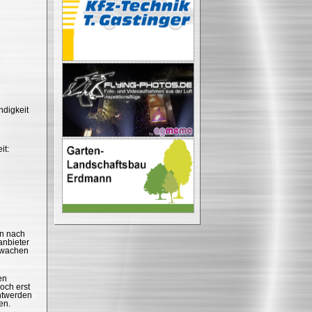
ndigkeit
it:
en nach
anbieter
erwachen
en
och erst
nntwerden
en.