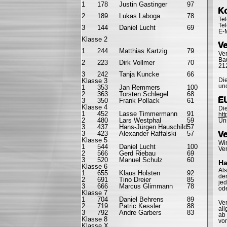
1
178
Justin Gastinger
97
K
2
189
Lukas Laboga
78
Te
Te
3
144
Daniel Lucht
69
E-
Klasse 2
Ve
1
244
Matthias Kartzig
79
Ve
Bau
2
223
Dirk Vollmer
70
21
3
242
Tanja Kuncke
66
Di
Klasse 3
und
1
353
Jan Remmers
100
2
363
Torsten Schlegel
68
EU
3
350
Frank Pollack
61
Klasse 4
Die
1
452
Lasse Timmermann
91
htt
2
480
Lars Westphal
59
Un
3
437
Hans-Jürgen Hauschild
57
3
423
Alexander Raffalski
57
Ve
Klasse 5
Wir
1
544
Daniel Lucht
100
Ve
2
566
Gerd Riebau
69
3
520
Manuel Schulz
60
Ha
Klasse 6
Als
1
655
Klaus Holsten
92
den
2
691
Tino Dreier
85
jed
3
666
Marcus Glimmann
78
ode
Klasse 7
1
704
Daniel Behrens
89
Ve
2
719
Patric Kessler
88
all
3
792
Andre Garbers
83
ab
Klasse 8
vo
Klasse X