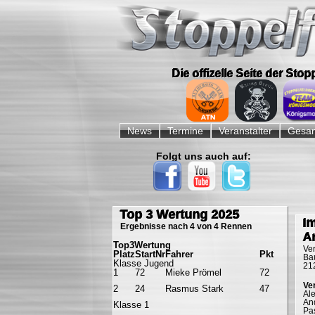
Die offizelle Seite der Sto
Navigation
überspringen
News
Termine
Veranstalter
Gesam
Folgt uns auch auf:
Navigation
überspringen
Top 3 Wertung 2025
I
Ergebnisse nach 4 von 4 Rennen
A
Top3Wertung
Ve
Platz
StartNr
Fahrer
Pkt
Bau
Klasse Jugend
21
1
72
Mieke Prömel
72
Ve
2
24
Rasmus Stark
47
Al
An
Klasse 1
Pa