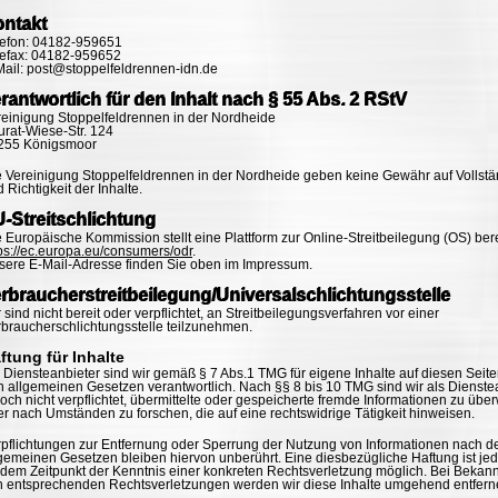
ontakt
lefon: 04182-959651
lefax: 04182-959652
Mail: post@stoppelfeldrennen-idn.de
rantwortlich für den Inhalt nach § 55 Abs. 2 RStV
reinigung Stoppelfeldrennen in der Nordheide
rat-Wiese-Str. 124
255 Königsmoor
e Vereinigung Stoppelfeldrennen in der Nordheide geben keine Gewähr auf Vollstä
 Richtigkeit der Inhalte.
-Streitschlichtung
 Europäische Kommission stellt eine Plattform zur Online-Streitbeilegung (OS) bere
ps://ec.europa.eu/consumers/odr
.
sere E-Mail-Adresse finden Sie oben im Impressum.
rbraucher­streit­beilegung/Universal­schlichtungs­stelle
 sind nicht bereit oder verpflichtet, an Streitbeilegungsverfahren vor einer
rbraucherschlichtungsstelle teilzunehmen.
ftung für Inhalte
 Diensteanbieter sind wir gemäß § 7 Abs.1 TMG für eigene Inhalte auf diesen Seit
 allgemeinen Gesetzen verantwortlich. Nach §§ 8 bis 10 TMG sind wir als Dienste
och nicht verpflichtet, übermittelte oder gespeicherte fremde Informationen zu üb
r nach Umständen zu forschen, die auf eine rechtswidrige Tätigkeit hinweisen.
rpflichtungen zur Entfernung oder Sperrung der Nutzung von Informationen nach d
gemeinen Gesetzen bleiben hiervon unberührt. Eine diesbezügliche Haftung ist jed
 dem Zeitpunkt der Kenntnis einer konkreten Rechtsverletzung möglich. Bei Beka
n entsprechenden Rechtsverletzungen werden wir diese Inhalte umgehend entfern