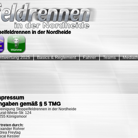
ppelfeldrennen in der Nordheide
twertung 2025
Basics & Reglement
Fahrer
Teams
Mediat
mpressum
ngaben gemäß § 5 TMG
reinigung Stoppelfeldrennen in der Nordheide
rat-Wiese-Str. 124
255 Königsmoor
rtreten durch:
exander Rohrer
drea Freytag
scal Kessler