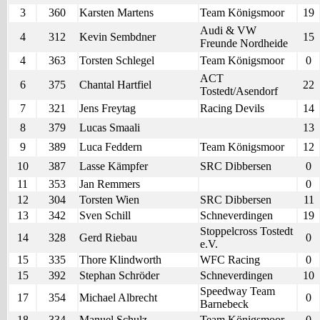
3
360
Karsten Martens
Team Königsmoor
19
Audi & VW
4
312
Kevin Sembdner
15
Freunde Nordheide
4
363
Torsten Schlegel
Team Königsmoor
0
ACT
6
375
Chantal Hartfiel
22
Tostedt/Asendorf
7
321
Jens Freytag
Racing Devils
14
8
379
Lucas Smaali
13
9
389
Luca Feddern
Team Königsmoor
12
10
387
Lasse Kämpfer
SRC Dibbersen
0
11
353
Jan Remmers
0
12
304
Torsten Wien
SRC Dibbersen
11
13
342
Sven Schill
Schneverdingen
19
Stoppelcross Tostedt
14
328
Gerd Riebau
0
e.V.
15
335
Thore Klindworth
WFC Racing
0
15
392
Stephan Schröder
Schneverdingen
10
Speedway Team
17
354
Michael Albrecht
0
Barnebeck
18
334
Manuel Schulz
Team Königsmoor
0