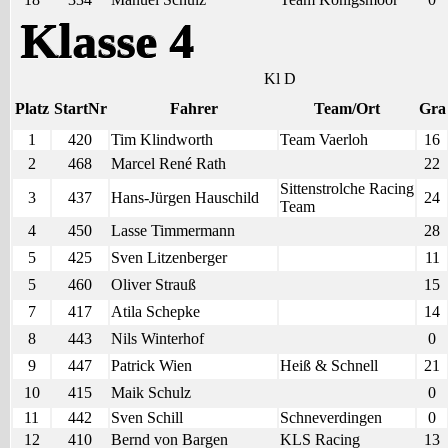
Klasse 4
Kl D
Platz
StartNr
Fahrer
Team/Ort
Gra
1
420
Tim Klindworth
Team Vaerloh
16
2
468
Marcel René Rath
22
Sittenstrolche Racing
3
437
Hans-Jürgen Hauschild
24
Team
4
450
Lasse Timmermann
28
5
425
Sven Litzenberger
11
5
460
Oliver Strauß
15
7
417
Atila Schepke
14
8
443
Nils Winterhof
0
9
447
Patrick Wien
Heiß & Schnell
21
10
415
Maik Schulz
0
11
442
Sven Schill
Schneverdingen
0
12
410
Bernd von Bargen
KLS Racing
13