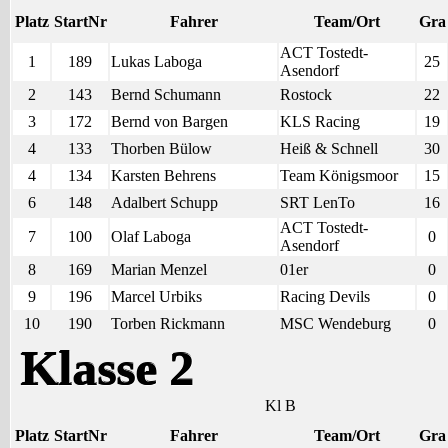
Platz
StartNr
Fahrer
Team/Ort
Gra
ACT Tostedt-
1
189
Lukas Laboga
25
Asendorf
2
143
Bernd Schumann
Rostock
22
3
172
Bernd von Bargen
KLS Racing
19
4
133
Thorben Bülow
Heiß & Schnell
30
4
134
Karsten Behrens
Team Königsmoor
15
6
148
Adalbert Schupp
SRT LenTo
16
ACT Tostedt-
7
100
Olaf Laboga
0
Asendorf
8
169
Marian Menzel
01er
0
9
196
Marcel Urbiks
Racing Devils
0
10
190
Torben Rickmann
MSC Wendeburg
0
Klasse 2
Kl B
Platz
StartNr
Fahrer
Team/Ort
Gra