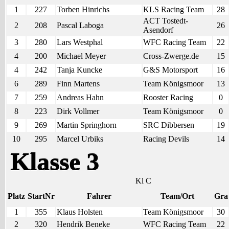
1
227
Torben Hinrichs
KLS Racing Team
28
ACT Tostedt-
2
208
Pascal Laboga
26
Asendorf
3
280
Lars Westphal
WFC Racing Team
22
4
200
Michael Meyer
Cross-Zwerge.de
15
4
242
Tanja Kuncke
G&S Motorsport
16
6
289
Finn Martens
Team Königsmoor
13
7
259
Andreas Hahn
Rooster Racing
0
8
223
Dirk Vollmer
Team Königsmoor
0
9
269
Martin Springhorn
SRC Dibbersen
19
10
295
Marcel Urbiks
Racing Devils
14
Klasse 3
Kl C
Platz
StartNr
Fahrer
Team/Ort
Gra
1
355
Klaus Holsten
Team Königsmoor
30
2
320
Hendrik Beneke
WFC Racing Team
22