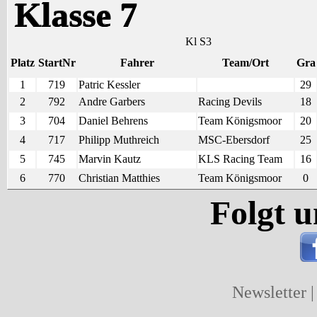
Klasse 7
Kl S3
Platz
StartNr
Fahrer
Team/Ort
Gra
1
719
Patric Kessler
29
2
792
Andre Garbers
Racing Devils
18
3
704
Daniel Behrens
Team Königsmoor
20
4
717
Philipp Muthreich
MSC-Ebersdorf
25
5
745
Marvin Kautz
KLS Racing Team
16
6
770
Christian Matthies
Team Königsmoor
0
Folgt u
Newsletter