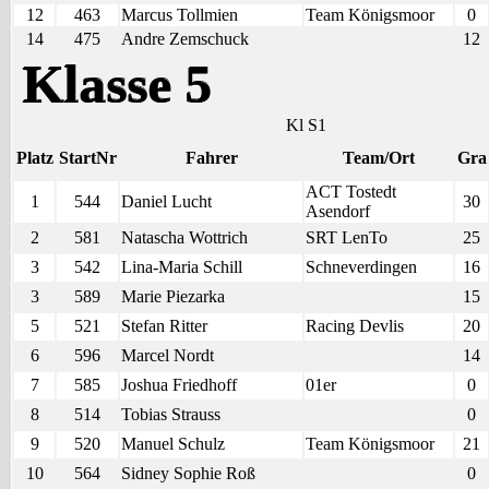
12
463
Marcus Tollmien
Team Königsmoor
0
14
475
Andre Zemschuck
12
Klasse 5
Kl S1
Platz
StartNr
Fahrer
Team/Ort
Gra
ACT Tostedt
1
544
Daniel Lucht
30
Asendorf
2
581
Natascha Wottrich
SRT LenTo
25
3
542
Lina-Maria Schill
Schneverdingen
16
3
589
Marie Piezarka
15
5
521
Stefan Ritter
Racing Devlis
20
6
596
Marcel Nordt
14
7
585
Joshua Friedhoff
01er
0
8
514
Tobias Strauss
0
9
520
Manuel Schulz
Team Königsmoor
21
10
564
Sidney Sophie Roß
0