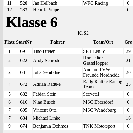
11
528
Jan Hellbach
WFC Racing
0
12
583
Henrik Poppe
0
Klasse 6
Kl S2
Platz
StartNr
Fahrer
Team/Ort
Gra
1
691
Tino Dreier
SRT LenTo
29
Horstedter
2
622
Andy Schröder
21
GrassHopper
Audi und VW
2
631
Julia Sembdner
20
Freunde Nordheide
Rally Radtke Racing
4
672
Adrian Radtke
25
Team
5
682
Fabian Stein
Seevetal
0
6
616
Nina Busch
MSC Ebersdorf
0
7
695
Vincent Otte
MSC Wendeburg
0
7
684
Michael Linke
16
9
674
Benjamin Dohmes
TNK Motorsport
0