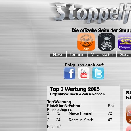
Die offizelle Seite der Sto
Navigation
überspringen
News
Termine
Veranstalter
Gesam
Folgt uns auch auf:
Navigation
überspringen
Top 3 Wertung 2025
S
Ergebnisse nach 4 von 4 Rennen
Fo
Top3Wertung
Platz
StartNr
Fahrer
Pkt
Klasse Jugend
1
72
Mieke Prömel
72
2
24
Rasmus Stark
47
Klasse 1