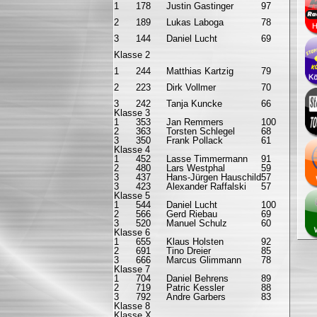
1
178
Justin Gastinger
97
2
189
Lukas Laboga
78
3
144
Daniel Lucht
69
Klasse 2
1
244
Matthias Kartzig
79
2
223
Dirk Vollmer
70
3
242
Tanja Kuncke
66
Klasse 3
1
353
Jan Remmers
100
2
363
Torsten Schlegel
68
3
350
Frank Pollack
61
Klasse 4
1
452
Lasse Timmermann
91
2
480
Lars Westphal
59
3
437
Hans-Jürgen Hauschild
57
3
423
Alexander Raffalski
57
Klasse 5
1
544
Daniel Lucht
100
2
566
Gerd Riebau
69
3
520
Manuel Schulz
60
Klasse 6
1
655
Klaus Holsten
92
2
691
Tino Dreier
85
3
666
Marcus Glimmann
78
Klasse 7
1
704
Daniel Behrens
89
2
719
Patric Kessler
88
3
792
Andre Garbers
83
Klasse 8
Klasse X