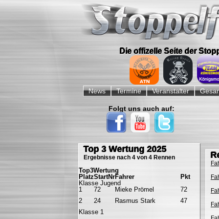
Die offizelle Seite der Sto
Navigation
überspringen
News
Termine
Veranstalter
Gesam
Folgt uns auch auf:
Navigation
überspringen
Top 3 Wertung 2025
Re
Ergebnisse nach 4 von 4 Rennen
Fa
Top3Wertung
Platz
StartNr
Fahrer
Pkt
Fa
Klasse Jugend
1
72
Mieke Prömel
72
Fa
2
24
Rasmus Stark
47
Fa
Klasse 1
Fa