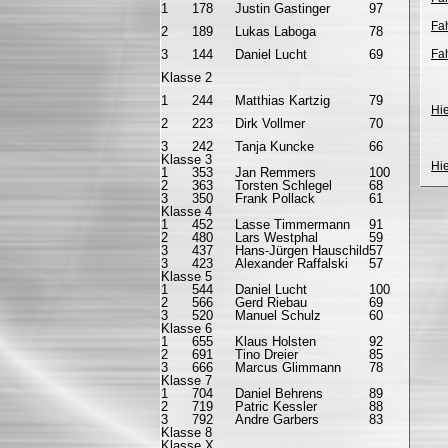
1
178
Justin Gastinger
97
Fa
2
189
Lukas Laboga
78
3
144
Daniel Lucht
69
Fah
Klasse 2
1
244
Matthias Kartzig
79
Hie
2
223
Dirk Vollmer
70
3
242
Tanja Kuncke
66
Klasse 3
Hi
1
353
Jan Remmers
100
2
363
Torsten Schlegel
68
3
350
Frank Pollack
61
Klasse 4
1
452
Lasse Timmermann
91
2
480
Lars Westphal
59
3
437
Hans-Jürgen Hauschild
57
3
423
Alexander Raffalski
57
Klasse 5
1
544
Daniel Lucht
100
2
566
Gerd Riebau
69
3
520
Manuel Schulz
60
Klasse 6
1
655
Klaus Holsten
92
2
691
Tino Dreier
85
3
666
Marcus Glimmann
78
Klasse 7
1
704
Daniel Behrens
89
2
719
Patric Kessler
88
3
792
Andre Garbers
83
Klasse 8
Klasse X