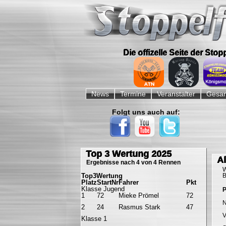
Die offizelle Seite der Sto
Navigation
überspringen
News
Termine
Veranstalter
Gesam
Folgt uns auch auf:
Navigation
überspringen
Top 3 Wertung 2025
Al
Ergebnisse nach 4 von 4 Rennen
W
Top3Wertung
B
Platz
StartNr
Fahrer
Pkt
Klasse Jugend
P
1
72
Mieke Prömel
72
P
2
24
Rasmus Stark
47
P
V
Klasse 1