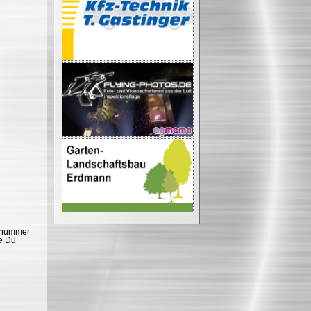
rtnummer
se Du