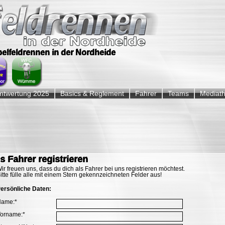
ppelfeldrennen in der Nordheide
twertung 2025
Basics & Reglement
Fahrer
Teams
Mediat
s Fahrer registrieren
ir freuen uns, dass du dich als Fahrer bei uns registrieren möchtest.
itte fülle alle mit einem Stern gekennzeichneten Felder aus!
ersönliche Daten:
flichtfeld
Name:
*
flichtfeld
orname:
*