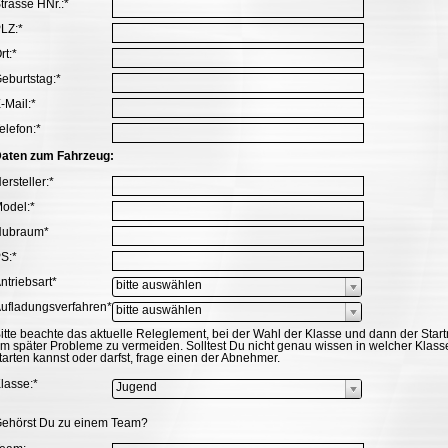
flichtfeld
trasse HNr.:
*
flichtfeld
LZ:
*
flichtfeld
rt:
*
flichtfeld
eburtstag:
*
flichtfeld
-Mail:
*
flichtfeld
elefon:
*
aten zum Fahrzeug:
flichtfeld
ersteller:
*
flichtfeld
odel:
*
flichtfeld
Hubraum
*
flichtfeld
S:
*
flichtfeld
ntriebsart
*
bitte auswählen
flichtfeld
ufladungsverfahren
*
bitte auswählen
itte beachte das aktuelle Releglement, bei der Wahl der Klasse und dann der Sta
m später Probleme zu vermeiden. Solltest Du nicht genau wissen in welcher Klas
tarten kannst oder darfst, frage einen der Abnehmer.
flichtfeld
lasse:
*
Jugend
ehörst Du zu einem Team?