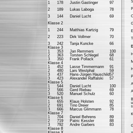
P
S
1
178
Justin Gastinger
97
P
P
2
189
Lukas Laboga
78
P
3
144
Daniel Lucht
69
O
Klasse 2
P
G
1
244
Matthias Kartzig
79
P
E
2
223
Dirk Vollmer
70
P
T
3
242
Tanja Kuncke
66
D
Klasse 3
1
353
Jan Remmers
100
P
H
2
363
Torsten Schlegel
68
3
350
Frank Pollack
61
P
M
Klasse 4
1
452
Lasse Timmermann
91
P
2
480
Lars Westphal
59
3
437
Hans-Jürgen Hauschild
57
P
P
3
423
Alexander Raffalski
57
Klasse 5
P
A
1
544
Daniel Lucht
100
2
566
Gerd Riebau
69
P
A
3
520
Manuel Schulz
60
Klasse 6
B
1
655
Klaus Holsten
92
u
2
691
Tino Dreier
85
s
3
666
Marcus Glimmann
78
Klasse 7
P
K
1
704
Daniel Behrens
89
2
719
Patric Kessler
88
3
792
Andre Garbers
83
G
Klasse 8
Klasse X